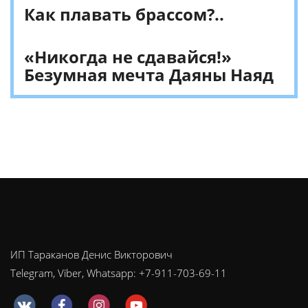
Как плавать брассом?..
«Никогда не сдавайся!»
Безумная мечта Даяны Наяд
ИП Тараканов Денис Викторович
Telegram, Viber, Whatsapp: +7-911-703-69-11