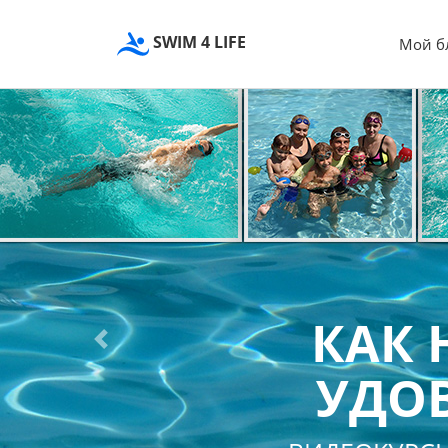
SWIM 4 LIFE
Мой б
КАК 
Previous
УДОВ