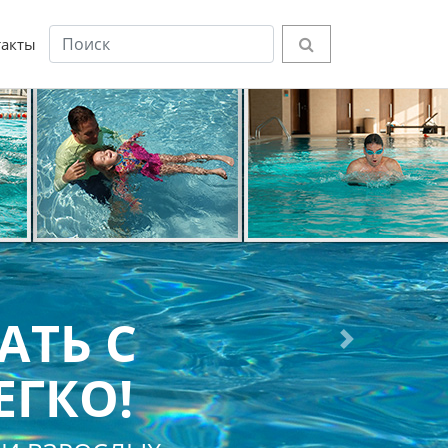
такты
АТЬ С
Next
ЕГКО!