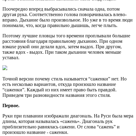
Поочередно вперед выбрасывались сначала одна, потом
другая рука. Соответственно голова поворачивалась влево-
вправо. Дыхание было произвольное. Но уже в то время люди
понимали, что, когда правильно дышишь, легче плыть.
Поэтому лучшие пловцы того времени проплывали большие
расстояния благодаря правильному дыханию. При одном
взмахе рукой они делали вдох, затем выдох. При другом,
также вдох - выдох. При таком дыхании человек меньше
уставал.
Точной версии почему стиль называется “саженки” нет. Но
есть несколько вариантов, откуда произошло название
“саженки”. Каждый из них имеет право быть правдой.
Приведем три разновидности названия этого стиля.
Первое.
Руки при плавании изображали диагональ. На Руси была мера
длины, которая называлась «сажень». Диагональ рук
приблизительно равнялась сажени. От слова “сажень” и
произошло название - саженки.