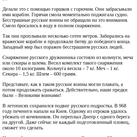
Делали это с помощью горшков с горючим. Они забрасывали
ими корабли. Горячая смола моментально поджигала судно.
Бесстрашные русские воины не обращали на это внимания.
Смело бросались в воду в полном снаряжении.
Так они проплывали несколько сотен метров. Забирались на
вражеские корабли и продолжали битву до победного конца.
Западный мир был поражен бесстрашием русских людей.
Снаряжение русского дружинника состояло из кольчуги, меча
или секиры и шлема. Весил комплект такого снаряжения
около 10 килограмм. Кольчуга весила – 7 кг. Меч – 1 кг.
Секира – 1,5 кг. Шлем – 600 грамм.
Представьте, как в таком русские воины могли плавать, а
потом продолжать сражаться. Действительно, наши предки
были – Великими воинами!
В летописях сохранился подвиг русского подростка. В 968
году печенеги напали на Киев. Одному из отроков удалось
убежать от кочевников. Он переплыл Днепр с одного берега
на другой. Даже сейчас не каждый подготовленный пловец,
сможет это сделать.