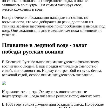
он слегка находился на поверхности воды, и она не
заливалась во внутрь. Тем самым маскируя свое
местонахождения в воде.
Когда печенеги неожиданно нападали на славян, по
возможности, кто мог добирался до реки, доставали из
тайника заранее заготовленное приспособление и ныряли под
воду. Они ложились на дно и лежали там пока кочевники не
уезжали.
Плавание в ледяной воде - залог
победы русских воинов
В Киевской Руси большое внимание уделяли физическому
воспитанию людей. Наши предки отличались смелостью,
силой, выносливостью. Наряду со стрельбой из лука, бегом,
верховой ездой, особое внимание уделялось плаванию.
И делалось это не зря. Этому есть многочисленные
подтверждения. Когда плавание решало исход многих битв.
В 1608 году войска Лжедмитрия осадили Брянск. Но русские