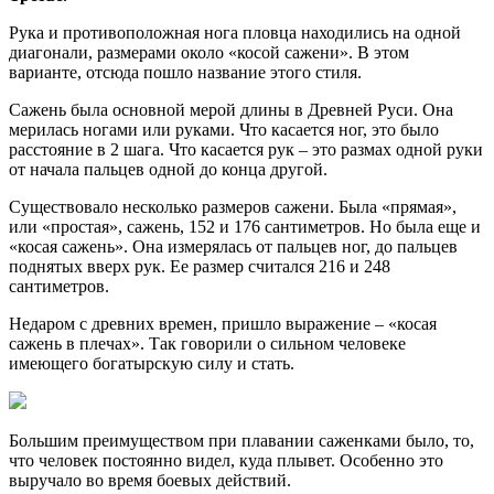
Рука и противоположная нога пловца находились на одной
диагонали, размерами около «косой сажени». В этом
варианте, отсюда пошло название этого стиля.
Сажень была основной мерой длины в Древней Руси. Она
мерилась ногами или руками. Что касается ног, это было
расстояние в 2 шага. Что касается рук – это размах одной руки
от начала пальцев одной до конца другой.
Существовало несколько размеров сажени. Была «прямая»,
или «простая», сажень, 152 и 176 сантиметров. Но была еще и
«косая сажень». Она измерялась от пальцев ног, до пальцев
поднятых вверх рук. Ее размер считался 216 и 248
сантиметров.
Недаром с древних времен, пришло выражение – «косая
сажень в плечах». Так говорили о сильном человеке
имеющего богатырскую силу и стать.
Большим преимуществом при плавании саженками было, то,
что человек постоянно видел, куда плывет. Особенно это
выручало во время боевых действий.