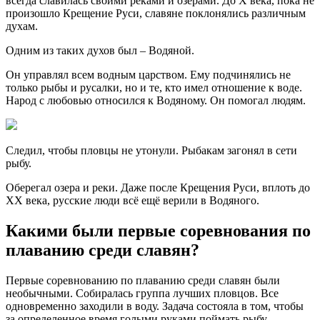
всегда славилась своими реками и озерами. До Х века, пока не
произошло Крещение Руси, славяне поклонялись различным
духам.
Одним из таких духов был – Водяной.
Он управлял всем водным царством. Ему подчинялись не
только рыбы и русалки, но и те, кто имел отношение к воде.
Народ с любовью относился к Водяному. Он помогал людям.
Следил, чтобы пловцы не утонули. Рыбакам загонял в сети
рыбу.
Оберегал озера и реки. Даже после Крещения Руси, вплоть до
ХХ века, русские люди всё ещё верили в Водяного.
Какими были первые соревнования по
плаванию среди славян?
Первые соревнованию по плаванию среди славян были
необычными. Собиралась группа лучших пловцов. Все
одновременно заходили в воду. Задача состояла в том, чтобы
за определенное время голыми руками поймать рыбу.