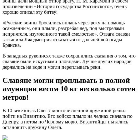
воины дали мощный отпор врагу. Н. М. Карамзин в своем
произведении «История государства Российского», очень
хорошо описал эту битву:
«Русские воины бросились вплавь через реку на помощь
осажденным, они плыли, разгребая лед, под выстрелами
неприятеля, изумленного такой смелостью». Отвага славян
заставила Лжедмитрия отказаться от дальнейшей осады
Брянска.
В западных рукописях также сохранились сказания о том, что
славяне были искусными пловцами. Лучше других народов
держались на воде и могли переплывать реки.
Славяне могли проплывать в полной
амуниции весом 10 кг несколько сотен
метров!
В 10 веке князь Олег с многочисленной дружиной решил
пойти на Византию. Его войско плыло на челнах сначала по
Днепру, а потом по Черному морю. Византийцы пытались
остановить дружину Олега.