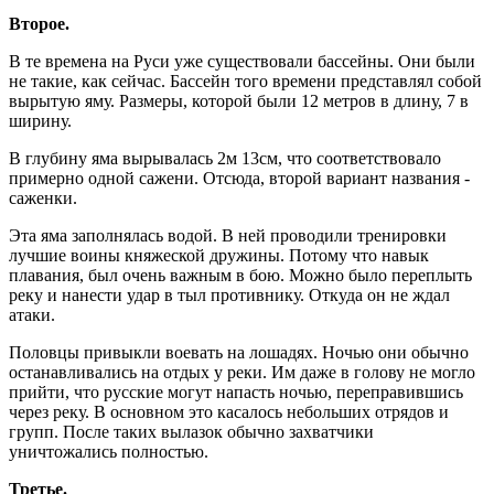
Второе.
В те времена на Руси уже существовали бассейны. Они были
не такие, как сейчас. Бассейн того времени представлял собой
вырытую яму. Размеры, которой были 12 метров в длину, 7 в
ширину.
В глубину яма вырывалась 2м 13см, что соответствовало
примерно одной сажени. Отсюда, второй вариант названия -
саженки.
Эта яма заполнялась водой. В ней проводили тренировки
лучшие воины княжеской дружины. Потому что навык
плавания, был очень важным в бою. Можно было переплыть
реку и нанести удар в тыл противнику. Откуда он не ждал
атаки.
Половцы привыкли воевать на лошадях. Ночью они обычно
останавливались на отдых у реки. Им даже в голову не могло
прийти, что русские могут напасть ночью, переправившись
через реку. В основном это касалось небольших отрядов и
групп. После таких вылазок обычно захватчики
уничтожались полностью.
Третье.