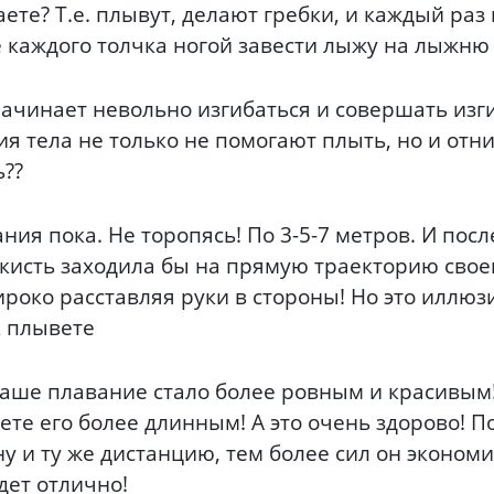
те? Т.е. плывут, делают гребки, и каждый раз 
 каждого толчка ногой завести лыжу на лыжню 
начинает невольно изгибаться и совершать из
я тела не только не помогают плыть, но и отн
ь??
ия пока. Не торопясь! По 3-5-7 метров. И посл
кисть заходила бы на прямую траекторию свое
роко расставляя руки в стороны! Но это иллюз
к плывете
Ваше плавание стало более ровным и красивым!
ете его более длинным! А это очень здорово! 
у и ту же дистанцию, тем более сил он экономи
дет отлично!