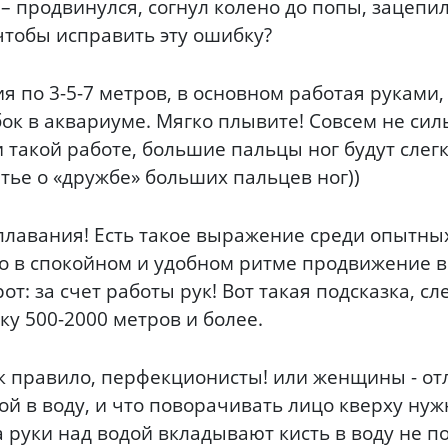
– продвинулся, согнул колено до попы, зацепил
 чтобы исправить эту ошибку?
я по 3-5-7 метров, в основном работая руками,
ок в аквариуме. Мягко плывите! Совсем не сил
 такой работе, большие пальцы ног будут слегк
тье о «дружбе» больших пальцев ног))
авания! Есть такое выражение среди опытных п
что в спокойном и удобном ритме продвижение в
рот: за счет работы рук! Вот такая подсказка, 
ку 500-2000 метров и более.
ак правило, перфекционисты! или женщины - о
й в воду, и что поворачивать лицо кверху нуж
 руки над водой вкладывают кисть в воду не п