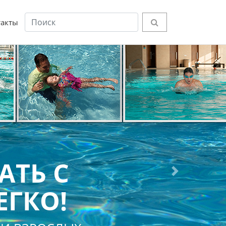
такты
АТЬ С
Next
ЕГКО!