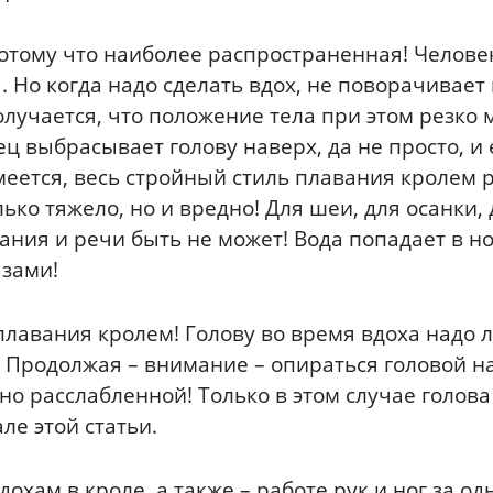
тому что наиболее распространенная! Челове
 Но когда надо сделать вдох, не поворачивает г
лучается, что положение тела при этом резко м
 выбрасывает голову наверх, да не просто, и 
еется, весь стройный стиль плавания кролем 
ько тяжело, но и вредно! Для шеи, для осанки, д
ания и речи быть не может! Вода попадает в но
азами!
лавания кролем! Голову во время вдоха надо л
 Продолжая – внимание – опираться головой на 
 расслабленной! Только в этом случае голова
ле этой статьи.
хам в кроле, а также – работе рук и ног за од