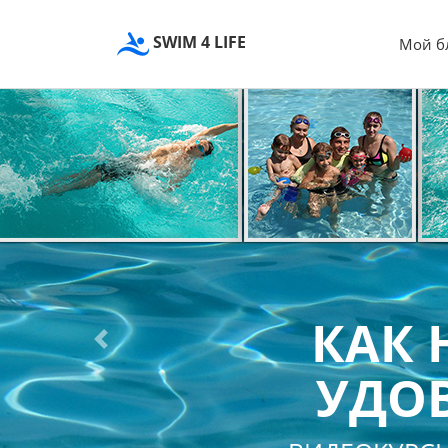
SWIM 4 LIFE
Мой б
КАК 
Previous
УДОВ