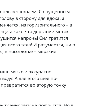
к плывет кролем. С опущенным
олову в сторону для вдоха, а
еняется, из горизонтального – в
еще и какое-то дергание-моток
рушится напрочь! Сил тратится
ля всего тела! И разумеется, ни о
с, в носоглотке – мерзкие
ишь мягко и аккуратно
воду! А для этого шея по-
 превратится во вторую точку
ну тренировку не получится. Но в