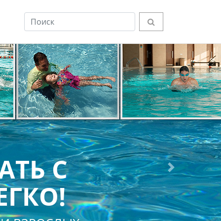
АТЬ С
Next
ЕГКО!