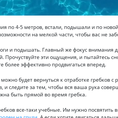
ия по 4-5 метров, встали, подышали и по ново
озможности на мелкой части, чтобы вас не за
ноги и подышать. Главный же фокус внимания 
й. Прочуствуйте эти ощущения, и пытайтесь сн
ете более эффективно продвигаться вперед.
 можно будет вернуться к отработке гребков с
, и следите за тем, чтобы вся ваша рука соверш
олжна быть прямой во время гребка.
ребков все-таки учебные. Им нужно посвятить
ролем на груди
. А если хотите двигаться даль