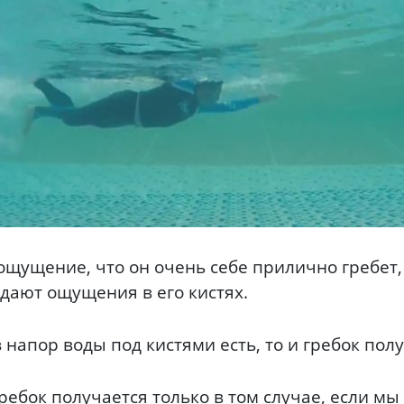
щущение, что он очень себе прилично гребет, 
дают ощущения в его кистях.
аз напор воды под кистями есть, то и гребок по
гребок получается только в том случае, если м